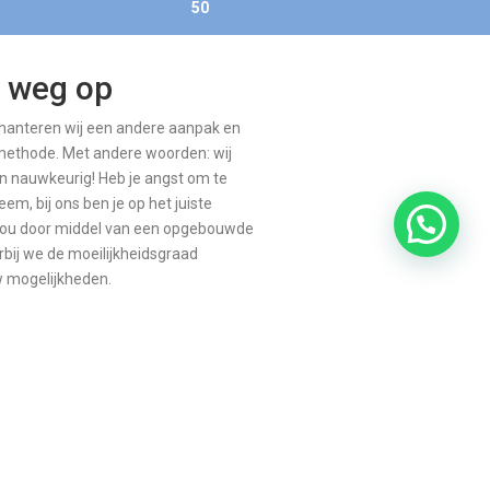
50
e weg op
g hanteren wij een andere aanpak en
ethode. Met andere woorden: wij
en nauwkeurig! Heb je angst om te
em, bij ons ben je op het juiste
n jou door middel van een opgebouwde
bij we de moeilijkheidsgraad
uw mogelijkheden.
 bij ons is gegarandeerd van A tot
roefles aanvragen