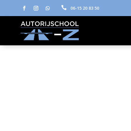

06-15 20 83 50