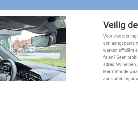
Veilig d
Voor elke leerlin
een aangepaste m
werken efficiënt 
falen? Geen proble
adres. Wij helpe
leermethode waar
aansluiten bij jo
Jouw rijopleiding
Z!
P