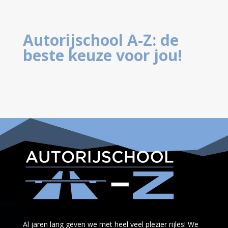
Autorijschool A-Z: de
beste keuze voor jou!
Al jaren lang geven we met heel veel plezier rijles! We