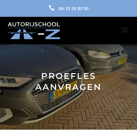

06-15 20 83 50
a
PROEFLES
AANVRAGEN