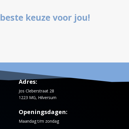
 beste keuze voor jou!
Adres:
Jos Cleberstraat 28
1223 MG, Hilversum
Openingsdagen:
Maandag t/m zondag