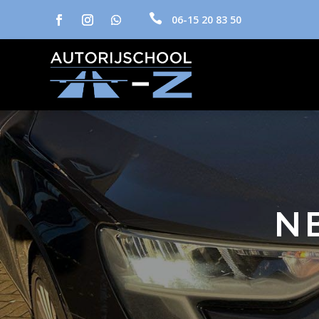

06-15 20 83 50
N