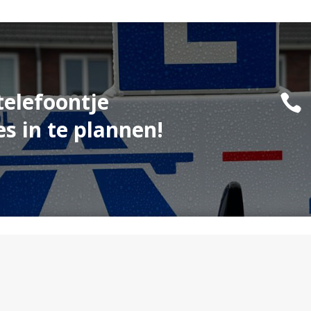
telefoontje

es in te plannen!