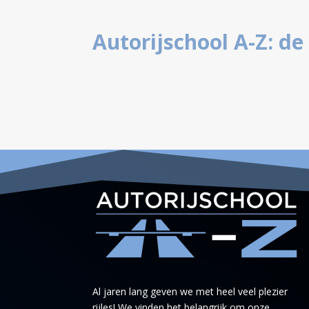
Autorijschool A-Z: de
Al jaren lang geven we met heel veel plezier
rijles! We vinden het belangrijk om onze