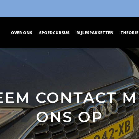
OVER ONS
SPOEDCURSUS
RIJLESPAKKETTEN
THEORIE
EEM CONTACT M
ONS OP