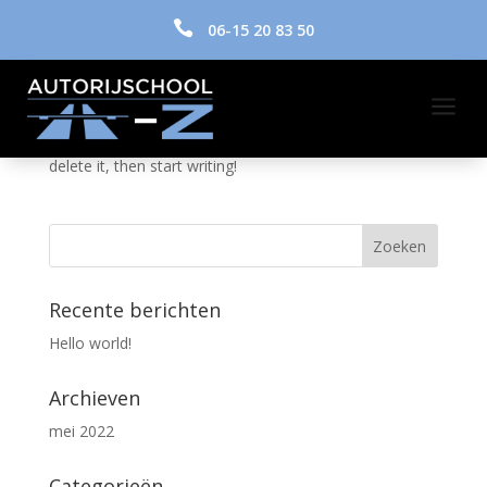

06-15 20 83 50
Hello world!
door
admin
|
mei 25, 2022
|
Uncategorized
a
Welcome to WordPress. This is your first post. Edit or
delete it, then start writing!
Recente berichten
Hello world!
Archieven
mei 2022
Categorieën